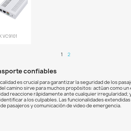
a rápida
K VC9101
1
2
nsporte confiables
calidad es crucial para garantizar la seguridad de los pas
do del camino sirve para muchos propósitos: actúan como un
idad reaccione rápidamente ante cualquier irregularidad; 
 identificar a los culpables. Las funcionalidades extendida
 de pasajeros y comunicación de video de emergencia.