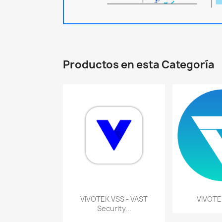
Productos en esta Categoría
Vista rápida
Vist


VIVOTEK VSS - VAST
VIVOTE
Security...