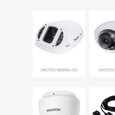
Vista rápida
Vist


VIVOTEK MD8564-EH
VIVOTEK