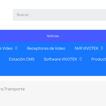
Noticias
e Video
Receptores de Video
NVR VIVOTEK
Estación CMS
Software VIVOTEK
Product
ra Transporte