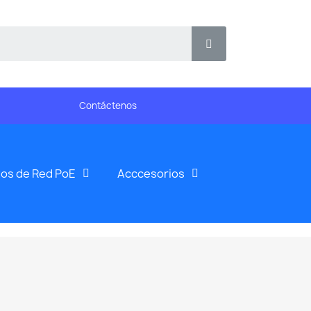
Contáctenos
os de Red PoE
Acccesorios