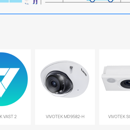
a rápida
Vista rápida
Vist


K VAST 2
VIVOTEK MD9582-H
VIVOTEK S