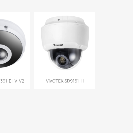
a rápida
Vista rápida

9391-EHV-V2
VIVOTEK SD9161-H