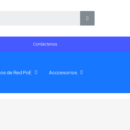
Contáctenos
os de Red PoE
Acccesorios