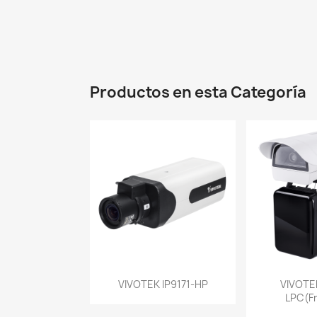
Productos en esta Categoría
Vista rápida
Vist


VIVOTEK IP9171-HP
VIVOTEK
LPC(F