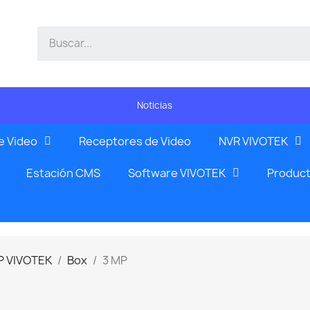
Noticias
e Video
Receptores de Video
NVR VIVOTEK
Estación CMS
Software VIVOTEK
Product
P VIVOTEK
Box
3 MP