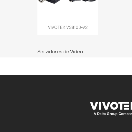
Vista rápida

VIVOTEK VS8100-V2
Servidores de Video