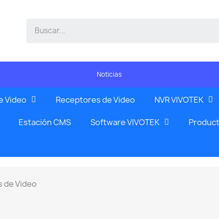
Noticias
e Video
Receptores de Video
NVR VIVOTEK
Estación CMS
Software VIVOTEK
Product
s de Video