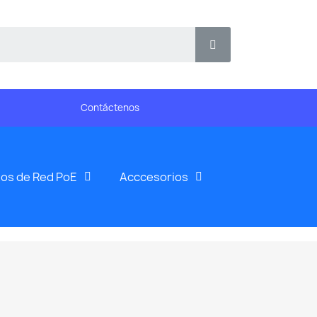
Contáctenos
os de Red PoE
Acccesorios