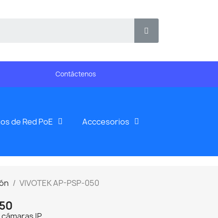
Contáctenos
os de Red PoE
Acccesorios
ión
VIVOTEK AP-PSP-050
50
 cámaras IP.