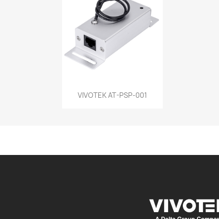
Vista rápida

VIVOTEK AT-PSP-001