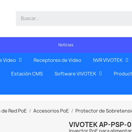
Noticias
e Video
Receptores de Video
NVR VIVOTEK
Estación CMS
Software VIVOTEK
Product
 de Red PoE
Accesorios PoE
Protector de Sobretens
VIVOTEK AP-PSP-0
Inyector PoE para alimentar