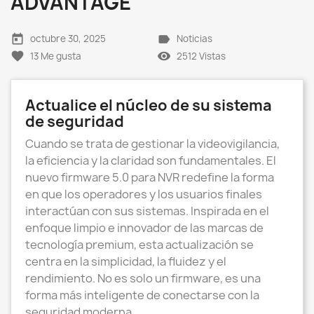
ADVANTAGE
today
label
octubre 30, 2025
Noticias
favorite
remove_red_eye
13
Me gusta
2512 Vistas
Actualice el núcleo de su sistema
de seguridad
Cuando se trata de gestionar la videovigilancia,
la eficiencia y la claridad son fundamentales. El
nuevo firmware 5.0 para NVR redefine la forma
en que los operadores y los usuarios finales
interactúan con sus sistemas. Inspirada en el
enfoque limpio e innovador de las marcas de
tecnología premium, esta actualización se
centra en la simplicidad, la fluidez y el
rendimiento. No es solo un firmware, es una
forma más inteligente de conectarse con la
seguridad moderna.